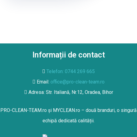
Informații de contact
Telefon: 0744 269 665
Email:
office@pro-clean-team.ro
Adresa: Str. Italiană, Nr.12, Oradea, Bihor
PRO-CLEAN-TEAM.ro
și
MYCLEAN.ro
– două branduri, o singură
echipă dedicată calității.