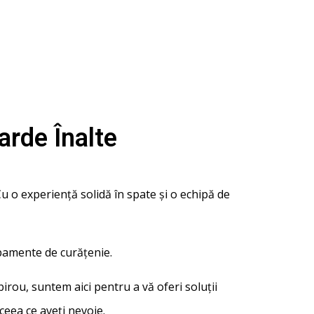
arde Înalte
u o experiență solidă în spate și o echipă de
ipamente de curățenie.
irou, suntem aici pentru a vă oferi soluții
ceea ce aveți nevoie.