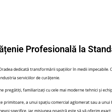
țenie Profesională la Stand
radea dedicată transformării spațiilor în medii impecabile. C
industria serviciilor de curățenie.
e pregătiți, familiarizați cu cele mai moderne tehnici și ech
e primitoare, a unui spațiu comercial aglomerat sau a unui b
evoi specifice, iar misiunea noastră este să vă oferim exact 