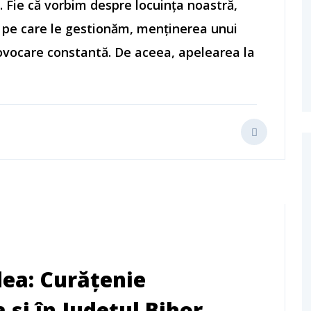
. Fie că vorbim despre locuința noastră,
e pe care le gestionăm, menținerea unui
rovocare constantă. De aceea, apelearea la
ea: Curățenie
 și în Județul Bihor