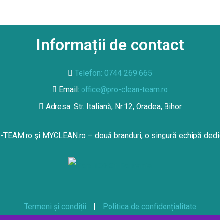
Informații de contact
Telefon: 0744 269 665
Email:
office@pro-clean-team.ro
Adresa: Str. Italiană, Nr.12, Oradea, Bihor
-TEAM.ro
și
MYCLEAN.ro
– două branduri, o singură echipă dedica
Termeni și condiții
|
Politica de confidențialitate