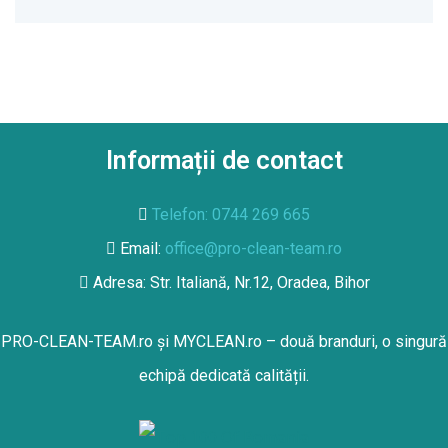
Informații de contact
Telefon: 0744 269 665
Email:
office@pro-clean-team.ro
Adresa: Str. Italiană, Nr.12, Oradea, Bihor
PRO-CLEAN-TEAM.ro
și
MYCLEAN.ro
– două branduri, o singură
echipă dedicată calității.